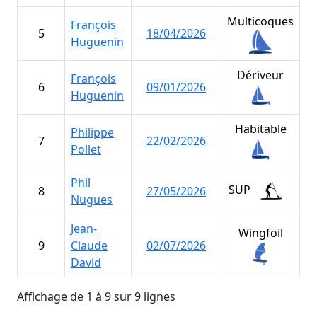
Multicoques
Multicoques
François
François
5
5
18/04/2026
18/04/2026
1
1
Huguenin
Huguenin
Dériveur
Dériveur
François
François
6
6
09/01/2026
09/01/2026
1
1
Huguenin
Huguenin
Habitable
Habitable
Philippe
Philippe
7
7
22/02/2026
22/02/2026
5
5
Pollet
Pollet
Phil
Phil
SUP
SUP
8
8
27/05/2026
27/05/2026
4
4
Nugues
Nugues
Jean-
Jean-
Wingfoil
Wingfoil
9
9
Claude
Claude
02/07/2026
02/07/2026
3
3
David
David
Affichage de 1 à 9 sur 9 lignes