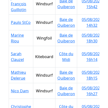
Baie de
Baie de
05/08/2026
05/08/2026
François
François
Windsurf
Windsurf
Quiberon
Quiberon
15h42
15h42
Guillotin
Guillotin
Baie de
Baie de
05/08/2026
05/08/2026
Paulo StCo
Paulo StCo
Windsurf
Windsurf
Quiberon
Quiberon
14h32
14h32
Marine
Marine
Baie de
Baie de
05/08/2026
05/08/2026
Wingfoil
Wingfoil
Riou
Riou
Quiberon
Quiberon
18h30
18h30
Sarah
Sarah
Côte du
Côte du
05/08/2026
05/08/2026
Kiteboard
Kiteboard
Clauzel
Clauzel
Midi
Midi
16h14
16h14
Mathieu
Mathieu
Baie de
Baie de
05/08/2026
05/08/2026
Windsurf
Windsurf
Delerue
Delerue
Quiberon
Quiberon
18h15
18h15
Baie de
Baie de
05/08/2026
05/08/2026
Nico Dam
Nico Dam
Windsurf
Windsurf
Quiberon
Quiberon
16h27
16h27
Christophe
Christophe
Côte du
Côte du
05/08/2026
05/08/2026