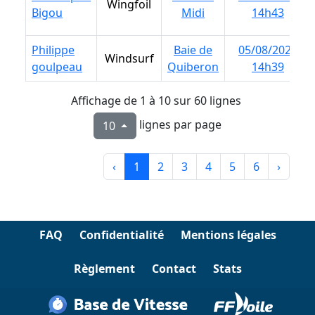
Wingfoil
Wingfoil
Bigou
Bigou
Midi
Midi
14h43
14h43
Philippe
Philippe
Baie de
Baie de
05/08/2026
05/08/2026
Windsurf
Windsurf
goulpeau
goulpeau
Quiberon
Quiberon
14h39
14h39
Affichage de 1 à 10 sur 60 lignes
lignes par page
10
‹
1
2
3
4
5
6
›
FAQ
Confidentialité
Mentions légales
Règlement
Contact
Stats