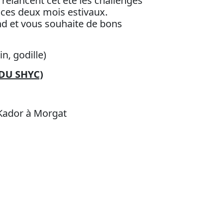
relancent cet été les challenges
 ces deux mois estivaux.
nd et vous souhaite de bons
in, godille)
 DU SHYC)
 Kador à Morgat