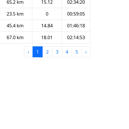
65.2 km
15.12
02:34:20
23.5 km
0
00:59:05
45.4 km
14.84
01:46:18
67.0 km
18.01
02:14:53
‹
1
2
3
4
5
›