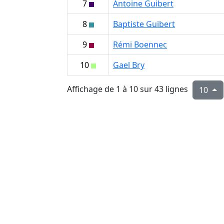
7
Antoine Guibert
8
Baptiste Guibert
9
Rémi Boennec
10
Gael Bry
Affichage de 1 à 10 sur 43 lignes
10