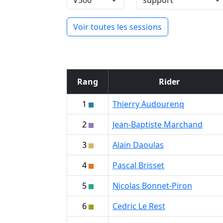
Voir toutes les sessions
Rang
Rider
1
Thierry Audourenq
2
Jean-Baptiste Marchand
3
Alain Daoulas
4
Pascal Brisset
5
Nicolas Bonnet-Piron
6
Cedric Le Rest