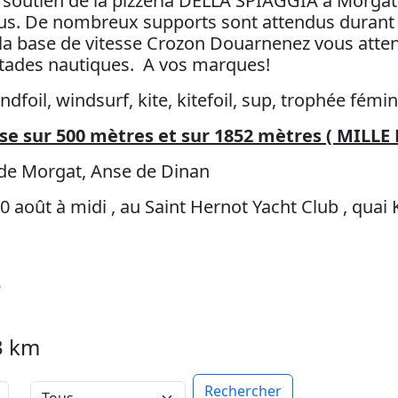
e soutien de la pizzéria DELLA SPIAGGIA à Morgat 
tous. De nombreux supports sont attendus durant
, la base de vitesse Crozon Douarnenez vous atte
tades nautiques. A vos marques!
ndfoil, windsurf, kite, kitefoil, sup, trophée fémin
e sur 500 mètres et sur 1852 mètres ( MILLE
 de Morgat, Anse de Dinan
oût à midi , au Saint Hernot Yacht Club , quai
3
3 km
Rechercher