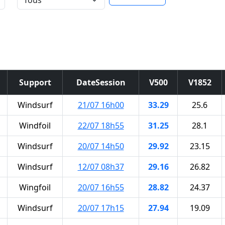
Support
DateSession
V500
V1852
Windsurf
21/07 16h00
33.29
25.6
Windfoil
22/07 18h55
31.25
28.1
Windsurf
20/07 14h50
29.92
23.15
Windsurf
12/07 08h37
29.16
26.82
Wingfoil
20/07 16h55
28.82
24.37
Windsurf
20/07 17h15
27.94
19.09